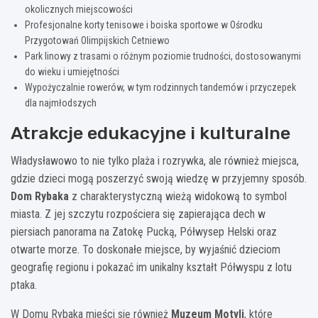
okolicznych miejscowości
Profesjonalne korty tenisowe i boiska sportowe w Ośrodku
Przygotowań Olimpijskich Cetniewo
Park linowy z trasami o różnym poziomie trudności, dostosowanymi
do wieku i umiejętności
Wypożyczalnie rowerów, w tym rodzinnych tandemów i przyczepek
dla najmłodszych
Atrakcje edukacyjne i kulturalne
Władysławowo to nie tylko plaża i rozrywka, ale również miejsca,
gdzie dzieci mogą poszerzyć swoją wiedzę w przyjemny sposób.
Dom Rybaka
z charakterystyczną wieżą widokową to symbol
miasta. Z jej szczytu rozpościera się zapierająca dech w
piersiach panorama na Zatokę Pucką, Półwysep Helski oraz
otwarte morze. To doskonałe miejsce, by wyjaśnić dzieciom
geografię regionu i pokazać im unikalny kształt Półwyspu z lotu
ptaka.
W Domu Rybaka mieści się również
Muzeum Motyli
, które