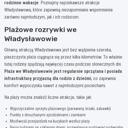
rodzinne wakacje
. Poznajmy najciekawsze atrakcje
Władysławowa, które zapewnią niezapomniane wspomnienia
zarówno najmłodszym, jak i ich rodzicom.
Plażowe rozrywki we
Władysławowie
Główną atrakcją Władysławowa jest bez wątpienia szeroka,
piaszczysta plaża ciągnąca się przez kilka kilometrów. To właśnie
tutaj rodziny spędzają najwięcej czasu podczas słonecznych dni.
Plaża we Władysławowie jest regularnie sprzątana i posiada
infrastrukturę przyjazną dla rodzin z dziećmi
, co zapewnia
komfort wypoczynku nawet z najmłodszymi pociechami.
Na plaży można znaleźć liczne atrakcje, takie jak:
Wypożyczalnie sprzętu plażowego (parawany, leżaki, zabawki)
Punkty z dmuchanymi zjeżdżalniami i zamkami
Możliwość przejażdżek na kucykach wzdłuż plaży
Rejsy łodziami ze szklanym dnem, pozwalające podziwiać podwodny