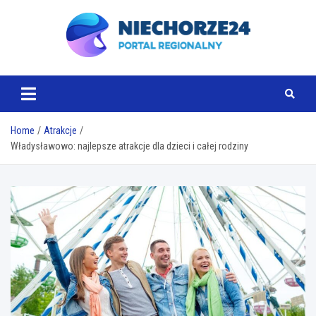
Skip
to
content
www.niechorze24.pl
Home
Atrakcje
Władysławowo: najlepsze atrakcje dla dzieci i całej rodziny