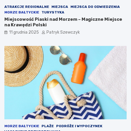
o
r
ATRAKCJE REGIONALNE
MIEJSCA
MIEJSCA DO ODWIEDZENIA
w
e
MORZE BAŁTYCKIE
TURYSTYKA
a
l
Miejscowość Piaski nad Morzem – Magiczne Miejsce
ć
a
na Krawędzi Polski
n
k
o
s
11 grudnia 2025
Patryk Szewczyk
c
l
e
g
?
MORZE BAŁTYCKIE
PLAŻE
PODRÓŻE I WYPOCZYNEK