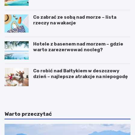
Co zabrać ze sobą nad morze – lista
rzeczy na wakacje
Hotele z basenem nad morzem – gdzie
warto zarezerwować nocleg?
Co robić nad Bałtykiem w deszczowy
dzień – najlepsze atrakcje na niepogodę
H
N
o
a
t
j
e
l
l
e
Warto przeczytać
e
p
z
s
b
z
a
e