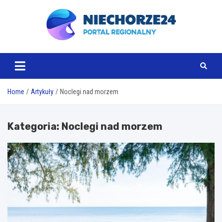
Skip
to
content
www.niechorze24.pl
Home
Artykuły
Noclegi nad morzem
Kategoria:
Noclegi nad morzem