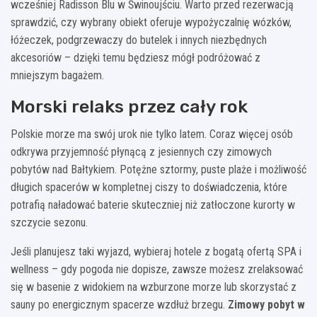
wcześniej Radisson Blu w Świnoujściu. Warto przed rezerwacją
sprawdzić, czy wybrany obiekt oferuje wypożyczalnię wózków,
łóżeczek, podgrzewaczy do butelek i innych niezbędnych
akcesoriów – dzięki temu będziesz mógł podróżować z
mniejszym bagażem.
Morski relaks przez cały rok
Polskie morze ma swój urok nie tylko latem. Coraz więcej osób
odkrywa przyjemność płynącą z jesiennych czy zimowych
pobytów nad Bałtykiem. Potężne sztormy, puste plaże i możliwość
długich spacerów w kompletnej ciszy to doświadczenia, które
potrafią naładować baterie skuteczniej niż zatłoczone kurorty w
szczycie sezonu.
Jeśli planujesz taki wyjazd, wybieraj hotele z bogatą ofertą SPA i
wellness – gdy pogoda nie dopisze, zawsze możesz zrelaksować
się w basenie z widokiem na wzburzone morze lub skorzystać z
sauny po energicznym spacerze wzdłuż brzegu.
Zimowy pobyt w