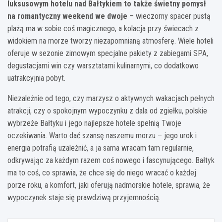
luksusowym hotelu nad Bałtykiem to także świetny pomysł
na romantyczny weekend we dwoje
– wieczorny spacer pustą
plażą ma w sobie coś magicznego, a kolacja przy świecach z
widokiem na morze tworzy niezapomnianą atmosferę. Wiele hoteli
oferuje w sezonie zimowym specjalne pakiety z zabiegami SPA,
degustacjami win czy warsztatami kulinarnymi, co dodatkowo
uatrakcyjnia pobyt.
Niezależnie od tego, czy marzysz o aktywnych wakacjach pełnych
atrakcji, czy o spokojnym wypoczynku z dala od zgiełku, polskie
wybrzeże Bałtyku i jego najlepsze hotele spełnią Twoje
oczekiwania. Warto dać szansę naszemu morzu – jego urok i
energia potrafią uzależnić, a ja sama wracam tam regularnie,
odkrywając za każdym razem coś nowego i fascynującego. Bałtyk
ma to coś, co sprawia, że chce się do niego wracać o każdej
porze roku, a komfort, jaki oferują nadmorskie hotele, sprawia, że
wypoczynek staje się prawdziwą przyjemnością.