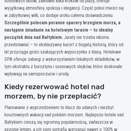
sosnowych lasów, zaledwie kilka kroków od plaży, oferuje
wyjątkową atmosferę spokoju i elegancji. Część pokoi mieści się
w zabytkowej willi, co dodaje uroku całemu doświadczeniu.
Szczególnie polecam poranne spacery brzegiem morza, a
następnie śniadanie na hotelowym tarasie – to idealny
początek dnia nad Bałtykiem.
Juraty nie trzeba nikomu
przedstawiać – to ekskluzywny kurort z bogatą historią, który od
lat przyciąga gości szukających wypoczynku z klasą. Hotelowe
SPA oferuje zabiegi z wykorzystaniem lokalnych składników, w
tym ekstraktu z bursztynu i sosnowych olejków, które doskonale
wpływają na samopoczucie i urodę.
Kiedy rezerwować hotel nad
morzem, by nie przepłacić?
Planowanie z wyprzedzeniem to klucz do udanych i niezbyt
kosztownych wakacji nad polskim morzem. Najlepsze hotele nad
Bałtykiem cieszą się ogromną popularnością, zwłaszcza w
sezonie letnim, a ich ceny potrafią wzrosnąć nawet o 100% w