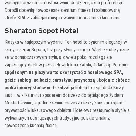
wodnymi oraz menu dostosowane do dziecięcych preferencji.
Dorośli docenią nowoczesne centrum fitness i rozbudowaną
strefę SPA z zabiegami inspirowanymi morskimi składnikami.
Sheraton Sopot Hotel
Klasyka w najlepszym wydaniu. Ten hotel to synonim elegancji w
samym sercu Sopotu, tuż przy słynnym molo. Wnętrza utrzymane
są w ponadczasowym stylu, a z wielu pokoi rozciąga się
zapierający dech w piersiach widok na Zatokę Gdańską.
Po dniu
spędzonym na plaży warto skorzystać z hotelowego SPA,
gdzie zabiegi na bazie bursztynu przynoszą ukojenie skórze
podrażnionej słońcem.
Lokalizacja hotelu to jego dodatkowy
atut – w kilka minut spacerem dotrzesz do tętniącego życiem
Monte Cassino, a jednocześnie możesz cieszyć się spokojem i
prywatnością luksusowego obiektu. Hotelowa restauracja słynie z
wykwintnych dań łączących tradycyjne polskie smaki z
nowoczesną kuchnią fusion.