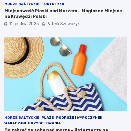
w
e
MORZE BAŁTYCKIE
TURYSTYKA
a
l
Miejscowość Piaski nad Morzem – Magiczne Miejsce
ć
a
na Krawędzi Polski
n
k
o
s
11 grudnia 2025
Patryk Szewczyk
c
l
e
g
?
MORZE BAŁTYCKIE
PLAŻE
PODRÓŻE I WYPOCZYNEK
WAKACYJNE PRZYGOTOWANIA
Co zabrać ze sobą nad morze – lista rzeczy na