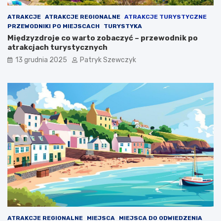
z
l
e
s
ATRAKCJE
ATRAKCJE REGIONALNE
ATRAKCJE TURYSTYCZNE
m
k
PRZEWODNIKI PO MIEJSCACH
TURYSTYKA
–
i
Międzyzdroje co warto zobaczyć – przewodnik po
g
m
atrakcjach turystycznych
d
m
13 grudnia 2025
Patryk Szewczyk
z
o
i
r
e
z
w
e
a
m
r
n
t
a
o
w
z
a
a
k
r
a
e
c
z
y
e
j
r
n
w
y
o
r
ATRAKCJE REGIONALNE
MIEJSCA
MIEJSCA DO ODWIEDZENIA