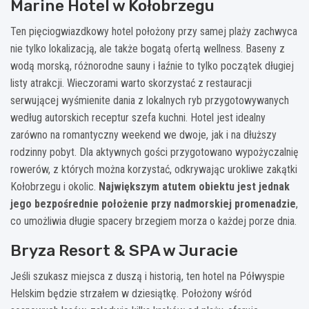
Marine Hotel w Kołobrzegu
Ten pięciogwiazdkowy hotel położony przy samej plaży zachwyca
nie tylko lokalizacją, ale także bogatą ofertą wellness. Baseny z
wodą morską, różnorodne sauny i łaźnie to tylko początek długiej
listy atrakcji. Wieczorami warto skorzystać z restauracji
serwującej wyśmienite dania z lokalnych ryb przygotowywanych
według autorskich receptur szefa kuchni. Hotel jest idealny
zarówno na romantyczny weekend we dwoje, jak i na dłuższy
rodzinny pobyt. Dla aktywnych gości przygotowano wypożyczalnię
rowerów, z których można korzystać, odkrywając urokliwe zakątki
Kołobrzegu i okolic.
Największym atutem obiektu jest jednak
jego bezpośrednie położenie przy nadmorskiej promenadzie
,
co umożliwia długie spacery brzegiem morza o każdej porze dnia.
Bryza Resort & SPA w Juracie
Jeśli szukasz miejsca z duszą i historią, ten hotel na Półwyspie
Helskim będzie strzałem w dziesiątkę. Położony wśród