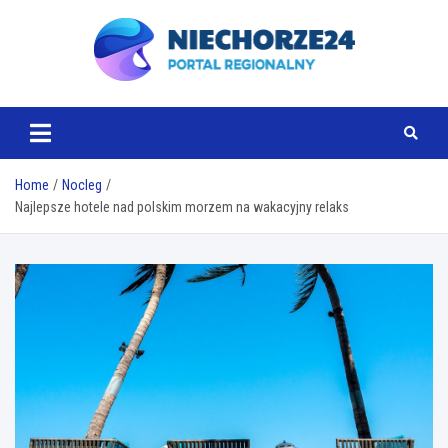
Skip
to
content
www.niechorze24.pl
Home
Nocleg
Najlepsze hotele nad polskim morzem na wakacyjny relaks