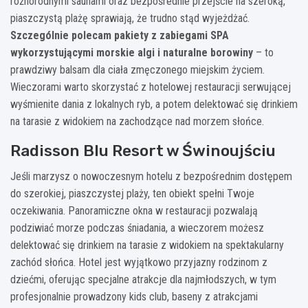
różnorodnymi saunami oraz bezpośrednie przejście na szeroką,
piaszczystą plażę sprawiają, że trudno stąd wyjeżdżać.
Szczególnie polecam pakiety z zabiegami SPA
wykorzystującymi morskie algi i naturalne borowiny
– to
prawdziwy balsam dla ciała zmęczonego miejskim życiem.
Wieczorami warto skorzystać z hotelowej restauracji serwującej
wyśmienite dania z lokalnych ryb, a potem delektować się drinkiem
na tarasie z widokiem na zachodzące nad morzem słońce.
Radisson Blu Resort w Świnoujściu
Jeśli marzysz o nowoczesnym hotelu z bezpośrednim dostępem
do szerokiej, piaszczystej plaży, ten obiekt spełni Twoje
oczekiwania. Panoramiczne okna w restauracji pozwalają
podziwiać morze podczas śniadania, a wieczorem możesz
delektować się drinkiem na tarasie z widokiem na spektakularny
zachód słońca. Hotel jest wyjątkowo przyjazny rodzinom z
dziećmi, oferując specjalne atrakcje dla najmłodszych, w tym
profesjonalnie prowadzony kids club, baseny z atrakcjami