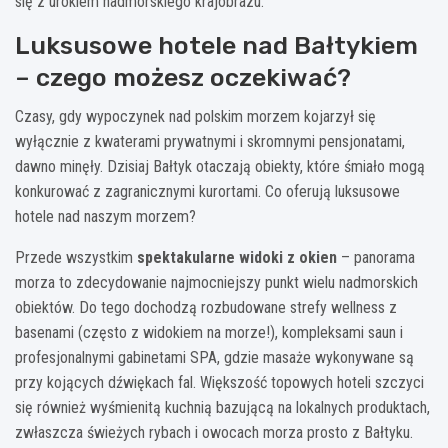
się z urokiem nadmorskiego krajobrazu.
Luksusowe hotele nad Bałtykiem
– czego możesz oczekiwać?
Czasy, gdy wypoczynek nad polskim morzem kojarzył się
wyłącznie z kwaterami prywatnymi i skromnymi pensjonatami,
dawno minęły. Dzisiaj Bałtyk otaczają obiekty, które śmiało mogą
konkurować z zagranicznymi kurortami. Co oferują luksusowe
hotele nad naszym morzem?
Przede wszystkim
spektakularne widoki z okien
– panorama
morza to zdecydowanie najmocniejszy punkt wielu nadmorskich
obiektów. Do tego dochodzą rozbudowane strefy wellness z
basenami (często z widokiem na morze!), kompleksami saun i
profesjonalnymi gabinetami SPA, gdzie masaże wykonywane są
przy kojących dźwiękach fal. Większość topowych hoteli szczyci
się również wyśmienitą kuchnią bazującą na lokalnych produktach,
zwłaszcza świeżych rybach i owocach morza prosto z Bałtyku.