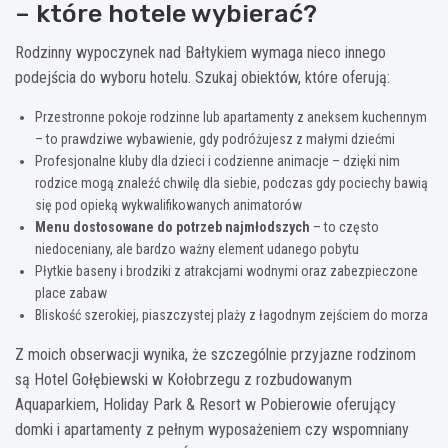
– które hotele wybierać?
Rodzinny wypoczynek nad Bałtykiem wymaga nieco innego
podejścia do wyboru hotelu. Szukaj obiektów, które oferują:
Przestronne pokoje rodzinne lub apartamenty z aneksem kuchennym
– to prawdziwe wybawienie, gdy podróżujesz z małymi dziećmi
Profesjonalne kluby dla dzieci i codzienne animacje – dzięki nim
rodzice mogą znaleźć chwilę dla siebie, podczas gdy pociechy bawią
się pod opieką wykwalifikowanych animatorów
Menu dostosowane do potrzeb najmłodszych
– to często
niedoceniany, ale bardzo ważny element udanego pobytu
Płytkie baseny i brodziki z atrakcjami wodnymi oraz zabezpieczone
place zabaw
Bliskość szerokiej, piaszczystej plaży z łagodnym zejściem do morza
Z moich obserwacji wynika, że szczególnie przyjazne rodzinom
są Hotel Gołębiewski w Kołobrzegu z rozbudowanym
Aquaparkiem, Holiday Park & Resort w Pobierowie oferujący
domki i apartamenty z pełnym wyposażeniem czy wspomniany