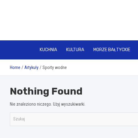
Skip
to
content
KUCHNIA
KULTURA
MORZE BAŁTYCKIE
Home
Artykuły
Sporty wodne
Nothing Found
Nie znaleziono niczego. Użyj wyszukiwarki.
S
z
u
k