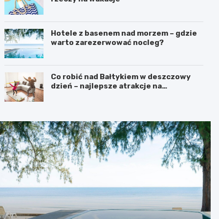
Hotele z basenem nad morzem – gdzie
warto zarezerwować nocleg?
Co robić nad Bałtykiem w deszczowy
dzień – najlepsze atrakcje na
niepogodę