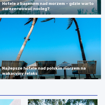
Hotele z basenem nad morzem – gdzie warto
zarezerwować nocleg?
Najlepsze hotele nad polskim morzem na
wakacyjny relaks