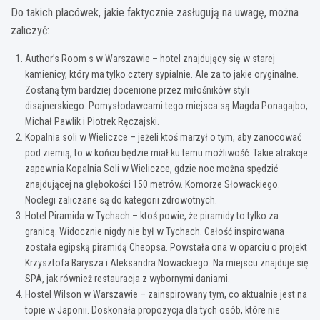
Do takich placówek, jakie faktycznie zasługują na uwagę, można
zaliczyć:
Author’s Room s w Warszawie – hotel znajdujący się w starej
kamienicy, który ma tylko cztery sypialnie. Ale za to jakie oryginalne.
Zostaną tym bardziej docenione przez miłośników styli
disajnerskiego. Pomysłodawcami tego miejsca są Magda Ponagajbo,
Michał Pawlik i Piotrek Ręczajski.
Kopalnia soli w Wieliczce – jeżeli ktoś marzył o tym, aby zanocować
pod ziemią, to w końcu będzie miał ku temu możliwość. Takie atrakcje
zapewnia Kopalnia Soli w Wieliczce, gdzie noc można spędzić
znajdującej na głębokości 150 metrów. Komorze Słowackiego.
Noclegi zaliczane są do kategorii zdrowotnych.
Hotel Piramida w Tychach – ktoś powie, że piramidy to tylko za
granicą. Widocznie nigdy nie był w Tychach. Całość inspirowana
została egipską piramidą Cheopsa. Powstała ona w oparciu o projekt
Krzysztofa Barysza i Aleksandra Nowackiego. Na miejscu znajduje się
SPA, jak również restauracja z wybornymi daniami.
Hostel Wilson w Warszawie – zainspirowany tym, co aktualnie jest na
topie w Japonii. Doskonała propozycja dla tych osób, które nie