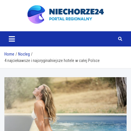
Skip
to
content
www.niechorze24.pl
Home
Nocleg
4 najciekawsze i najoryginalniejsze hotele w całej Polsce