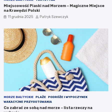
a
l
Miejscowość Piaski nad Morzem – Magiczne Miejsce
ć
a
na Krawędzi Polski
n
k
o
s
11 grudnia 2025
Patryk Szewczyk
c
l
e
g
?
MORZE BAŁTYCKIE
PLAŻE
PODRÓŻE I WYPOCZYNEK
WAKACYJNE PRZYGOTOWANIA
Co zabrać ze sobą nad morze – lista rzeczy na