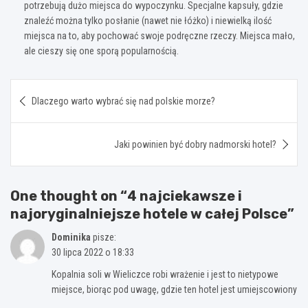
potrzebują dużo miejsca do wypoczynku. Specjalne kapsuły, gdzie
znaleźć można tylko posłanie (nawet nie łóżko) i niewielką ilość
miejsca na to, aby pochować swoje podręczne rzeczy. Miejsca mało,
ale cieszy się one sporą popularnością.
Nawigacja
Dlaczego warto wybrać się nad polskie morze?
wpisu
Jaki powinien być dobry nadmorski hotel?
One thought on “
4 najciekawsze i
najoryginalniejsze hotele w całej Polsce
”
Dominika
pisze:
30 lipca 2022 o 18:33
Kopalnia soli w Wieliczce robi wrażenie i jest to nietypowe
miejsce, biorąc pod uwagę, gdzie ten hotel jest umiejscowiony