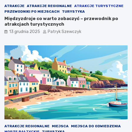
e
s
ATRAKCJE
ATRAKCJE REGIONALNE
ATRAKCJE TURYSTYCZNE
m
k
PRZEWODNIKI PO MIEJSCACH
TURYSTYKA
–
i
Międzyzdroje co warto zobaczyć – przewodnik po
g
m
atrakcjach turystycznych
d
m
13 grudnia 2025
Patryk Szewczyk
z
o
i
r
e
z
w
e
a
m
r
n
t
a
o
w
z
a
a
k
r
a
e
c
z
y
e
j
r
n
w
y
o
r
ATRAKCJE REGIONALNE
MIEJSCA
MIEJSCA DO ODWIEDZENIA
w
e
MORZE BAŁTYCKIE
TURYSTYKA